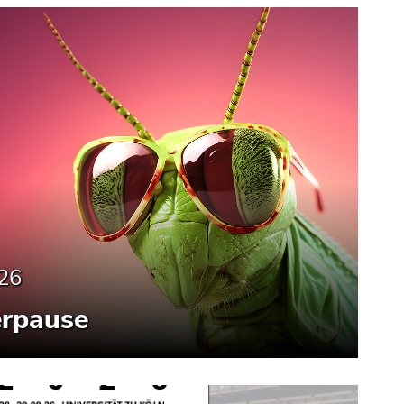
026
rpause