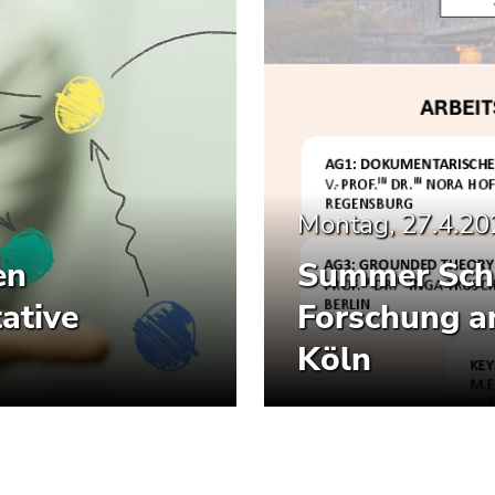
Montag, 27.4.20
en
Summer Scho
tative
Forschung an
Köln