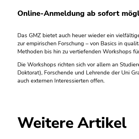
bestätigen
Sie diesen
Online-Anmeldung ab sofort mögl
Link.
Beginn
Zum
Das GMZ bietet auch heuer wieder ein vielfäl
des
Inhalt
zur empirischen Forschung – von Basics in qualit
Seitenbereichs:
(Zugriffstaste
Methoden bis hin zu vertiefenden Workshops für
Seitenbereiche:
1)
Zur
Die Workshops richten sich vor allem an Studier
Positionsanzeige
Doktorat), Forschende und Lehrende der Uni Gra
(Zugriffstaste
auch externen Interessierten offen.
2)
Zur
Hauptnavigation
(Zugriffstaste
3)
Weitere Artikel
Zu
den
Zusatzinformationen