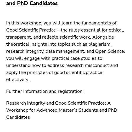
bestätigen
and PhD Candidates
Sie diesen
Link.
In this workshop, you will learn the fundamentals of
Beginn
Zum
Good Scientific Practice – the rules essential for ethical,
des
Inhalt
transparent, and reliable scientific work. Alongside
Seitenbereichs:
(Zugriffstaste
theoretical insights into topics such as plagiarism,
Seitenbereiche:
1)
research integrity, data management, and Open Science,
Zur
you will engage with practical case studies to
Positionsanzeige
understand how to address research misconduct and
(Zugriffstaste
apply the principles of good scientific practice
2)
effectively.
Zur
Further information and registration:
Hauptnavigation
(Zugriffstaste
Research Integrity and Good Scientific Practice: A
3)
Workshop for Advanced Master’s Students and PhD
Zu
Candidates
den
Zusatzinformationen