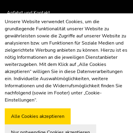
Anfahrt und Kontakt
Kommunikation und Öffentlichkeitsarbeit
Unsere Website verwendet Cookies, um die
grundlegende Funktionalität unserer Website zu
Moodle
gewährleisten sowie die Zugriffe auf unserer Website zu
UNIGRAZonline
analysieren bzw. um Funktionen für Soziale Medien und
Impressum
zielgerichtete Werbung anbieten zu können. Hierzu ist es
Datenschutzerklärung
nötig Informationen an die jeweiligen Dienstanbieter
Cookie-Einstellungen
weiterzugeben. Mit dem Klick auf „Alle Cookies
Barrierefreiheitserklärung
akzeptieren“ willigen Sie in diese Datenverarbeitungen
ein. Individuelle Auswahlmöglichkeiten, weitere
Informationen und die Widerrufsmöglichkeit finden Sie
nachfolgend (sowie im Footer) unter „Cookie-
Wetterstation
Uni Graz
Einstellungen“.
Alle Cookies akzeptieren
Nur notwendige Cookies akzeptieren